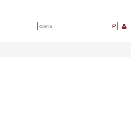
Form
di
Ricerca
ricerca