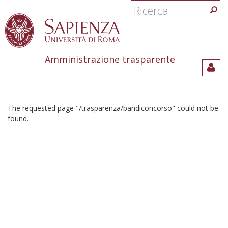
Form
di
ricerca
Amministrazione trasparente
Salta
al
PAGINA NON TROVATA
contenuto
Ricerca
principale
The requested page "/trasparenza/bandiconcorso" could not be
found.