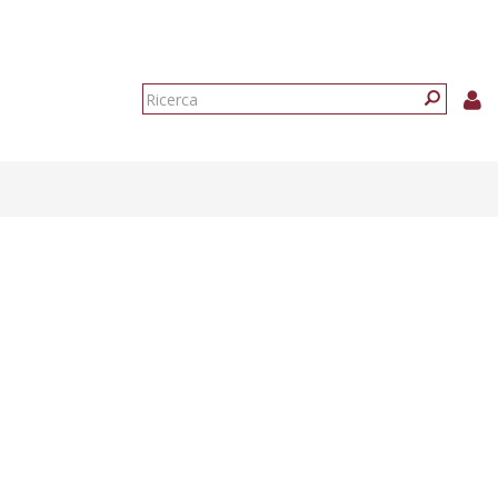
Form
di
Ricerca
ricerca