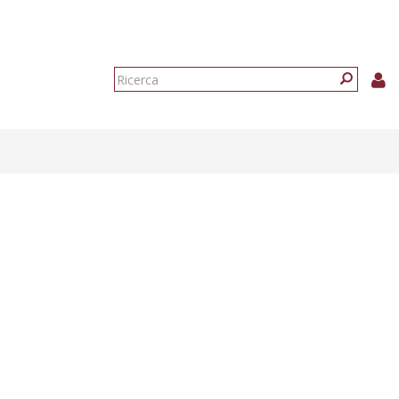
Form
di
Ricerca
ricerca