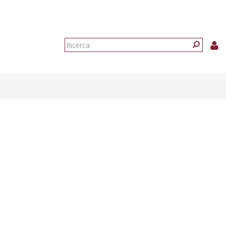
Form
di
Ricerca
ricerca