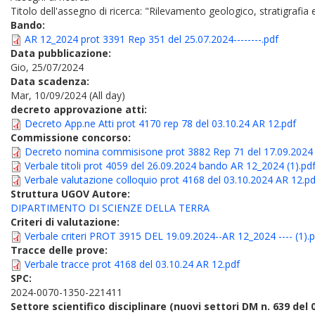
Titolo dell'assegno di ricerca: "Rilevamento geologico, stratigrafia 
Bando:
AR 12_2024 prot 3391 Rep 351 del 25.07.2024--------.pdf
Data pubblicazione:
Gio, 25/07/2024
Data scadenza:
Mar, 10/09/2024 (All day)
decreto approvazione atti:
Decreto App.ne Atti prot 4170 rep 78 del 03.10.24 AR 12.pdf
Commissione concorso:
Decreto nomina commisisone prot 3882 Rep 71 del 17.09.2024 
Verbale titoli prot 4059 del 26.09.2024 bando AR 12_2024 (1).pd
Verbale valutazione colloquio prot 4168 del 03.10.2024 AR 12.pd
Struttura UGOV Autore:
DIPARTIMENTO DI SCIENZE DELLA TERRA
Criteri di valutazione:
Verbale criteri PROT 3915 DEL 19.09.2024--AR 12_2024 ---- (1).p
Tracce delle prove:
Verbale tracce prot 4168 del 03.10.24 AR 12.pdf
SPC:
2024-0070-1350-221411
Settore scientifico disciplinare (nuovi settori DM n. 639 del 