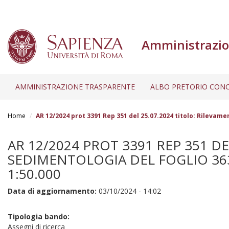
Amministrazio
AMMINISTRAZIONE TRASPARENTE
ALBO PRETORIO CONC
Salta
al
Home
AR 12/2024 prot 3391 Rep 351 del 25.07.2024 titolo: Rilevame
contenuto
principale
AR 12/2024 PROT 3391 REP 351 D
SEDIMENTOLOGIA DEL FOGLIO 363 
1:50.000
Data di aggiornamento:
03/10/2024 - 14:02
Tipologia bando:
Assegni di ricerca