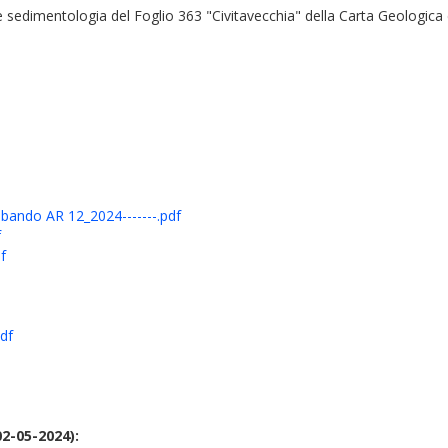
e sedimentologia del Foglio 363 "Civitavecchia" della Carta Geologica d'
bando AR 12_2024-------.pdf
f
f
df
02-05-2024):