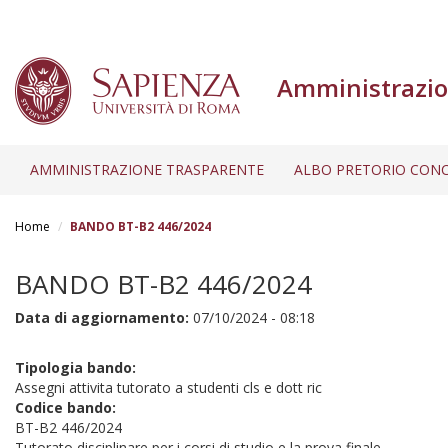
Amministrazio
AMMINISTRAZIONE TRASPARENTE
ALBO PRETORIO CONC
Salta
al
Home
BANDO BT-B2 446/2024
contenuto
principale
BANDO BT-B2 446/2024
Data di aggiornamento:
07/10/2024 - 08:18
Tipologia bando:
Assegni attivita tutorato a studenti cls e dott ric
Codice bando:
BT-B2 446/2024
Tutorato disciplinare per i corsi di studio e la prova finale