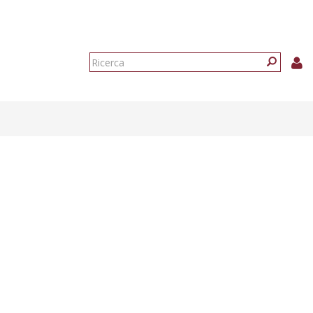
Form
di
Ricerca
ricerca