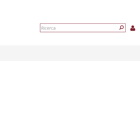
Form
di
Ricerca
ricerca