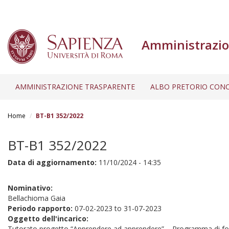
Amministrazio
AMMINISTRAZIONE TRASPARENTE
ALBO PRETORIO CONC
Salta
al
Home
BT-B1 352/2022
contenuto
principale
BT-B1 352/2022
Data di aggiornamento:
11/10/2024 - 14:35
Nominativo:
Bellachioma Gaia
Periodo rapporto:
07-02-2023
to
31-07-2023
Oggetto dell'incarico:
Tutorato progetto “Apprendere ad apprendere” – Programma di f