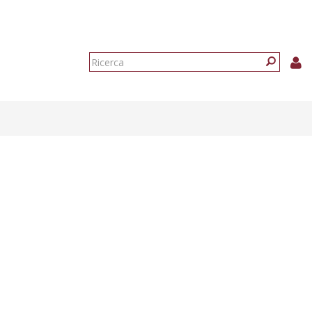
Form
di
Ricerca
ricerca