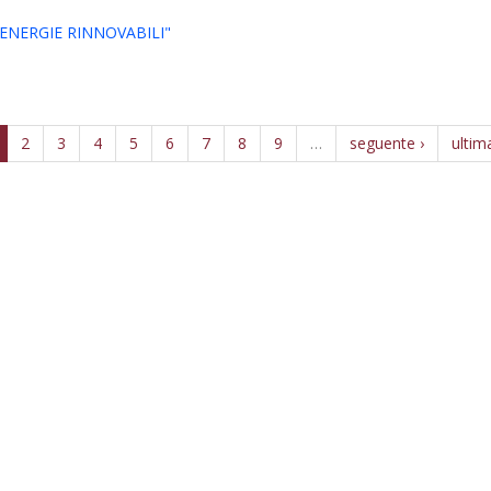
ENERGIE RINNOVABILI"
2
3
4
5
6
7
8
9
…
seguente ›
ultim