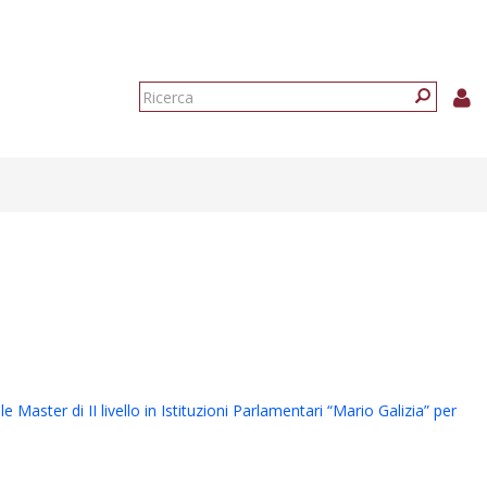
Form
di
Ricerca
ricerca
e Master di II livello in Istituzioni Parlamentari “Mario Galizia” per