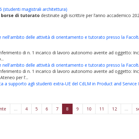
 (studenti magistrali architettura)
3 borse di tutorato
destinate agli iscritti/e per l’anno accademico 202
nell'ambito delle attività di orientamento e tutorato presso la Facoltà
nferimento di n. 1 incarico di lavoro autonomo avente ad oggetto: I
...
nell'ambito delle attività di orientamento e tutorato presso la Facoltà
onferimento di n. 1 incarico di lavoro autonomo avente ad oggetto: I
Ateneo per l’...
tica a supporto agli studenti extra-UE del CdLM in Product and Service De
nte
…
4
5
6
7
8
9
10
11
12
…
s