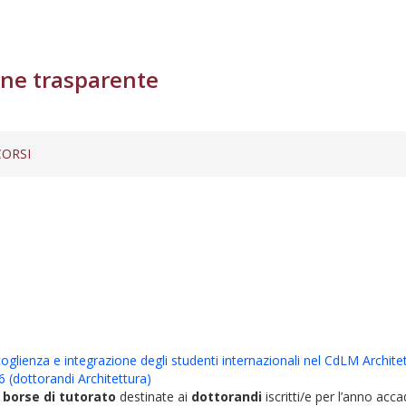
ne trasparente
ORSI
ccoglienza e integrazione degli studenti internazionali nel CdLM Archi
6 (dottorandi Architettura)
8 borse di tutorato
destinate ai
dottorandi
iscritti/e per l’anno acc