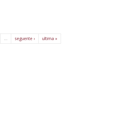
…
seguente ›
ultima »