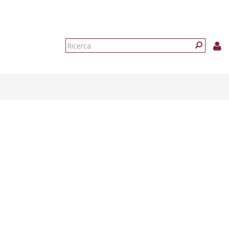
Form
di
Ricerca
ricerca