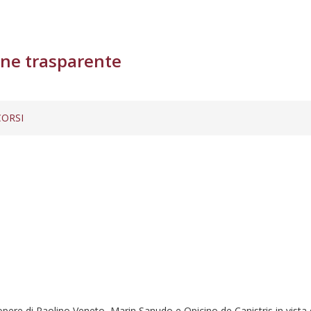
ne trasparente
ORSI
 opere di Paolino Veneto, Marin Sanudo e Opicino de Canistris in vista 