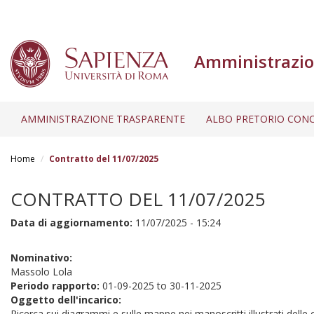
Amministrazio
AMMINISTRAZIONE TRASPARENTE
ALBO PRETORIO CONC
Salta
al
Home
Contratto del 11/07/2025
contenuto
principale
CONTRATTO DEL 11/07/2025
Data di aggiornamento:
11/07/2025 - 15:24
Nominativo:
Massolo Lola
Periodo rapporto:
01-09-2025
to
30-11-2025
Oggetto dell'incarico:
Ricerca sui diagrammi e sulle mappe nei manoscritti illustrati delle