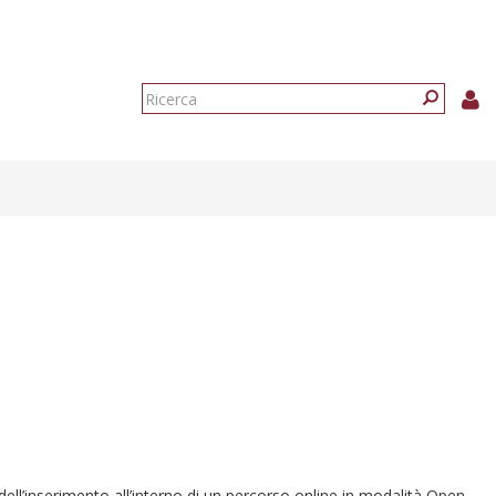
Form
di
Ricerca
ricerca
dell’inserimento all’interno di un percorso online in modalità Open