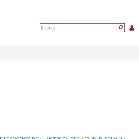
Form
di
Ricerca
ricerca
LE ESIGENZE DELL'UNIVERSITA' DEGLI STUDI DI ROMA "LA