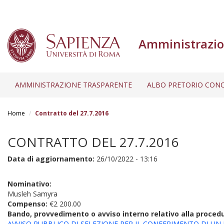
Amministrazio
AMMINISTRAZIONE TRASPARENTE
ALBO PRETORIO CONC
Salta
al
Home
Contratto del 27.7.2016
contenuto
principale
CONTRATTO DEL 27.7.2016
Data di aggiornamento:
26/10/2022 - 13:16
Nominativo:
Musleh Samyra
Compenso:
€2 200.00
Bando, provvedimento o avviso interno relativo alla proced
AVVISO PUBBLICO DI SELEZIONE PER IL CONFERIMENTO DI UN