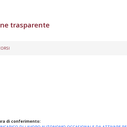
ne trasparente
ORSI
ura di conferimento:
 INCARICO DI LAVORO AUTONOMO OCCASIONALE DA ATTIVARE PER 