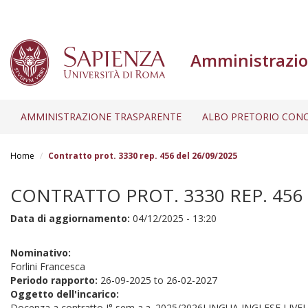
Amministrazio
AMMINISTRAZIONE TRASPARENTE
ALBO PRETORIO CONC
Salta
al
Home
Contratto prot. 3330 rep. 456 del 26/09/2025
contenuto
principale
CONTRATTO PROT. 3330 REP. 456 
Data di aggiornamento:
04/12/2025 - 13:20
Nominativo:
Forlini Francesca
Periodo rapporto:
26-09-2025
to
26-02-2027
Oggetto dell'incarico:
Docenza a contratto I° sem a.a. 2025/2026LINGUA INGLESE LIVELL