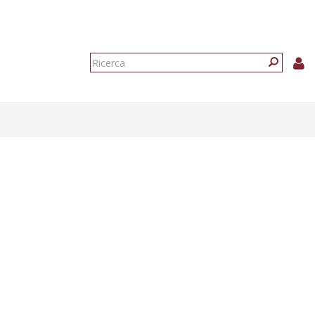
Form
di
Ricerca
ricerca