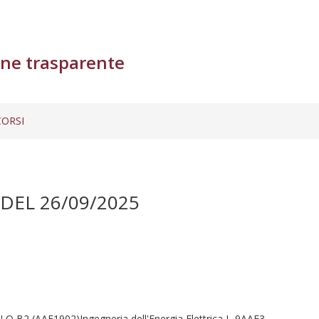
ne trasparente
ORSI
DEL 26/09/2025
O B2 (AAF1902)Ingegneria dell'Energia Elettrica L-9AAF3