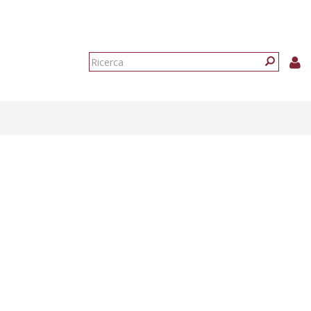
Form
di
Ricerca
ricerca