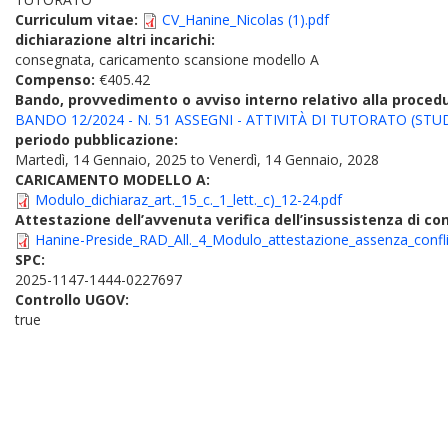
Curriculum vitae:
CV_Hanine_Nicolas (1).pdf
dichiarazione altri incarichi:
consegnata, caricamento scansione modello A
Compenso:
€405.42
Bando, provvedimento o avviso interno relativo alla proced
BANDO 12/2024 - N. 51 ASSEGNI - ATTIVITÀ DI TUTORATO (STUD
periodo pubblicazione:
Martedì, 14 Gennaio, 2025
to
Venerdì, 14 Gennaio, 2028
CARICAMENTO MODELLO A:
Modulo_dichiaraz_art._15_c._1_lett._c)_12-24.pdf
Attestazione dell’avvenuta verifica dell’insussistenza di conf
Hanine-Preside_RAD_All._4_Modulo_attestazione_assenza_conflit
SPC:
2025-1147-1444-0227697
Controllo UGOV:
true