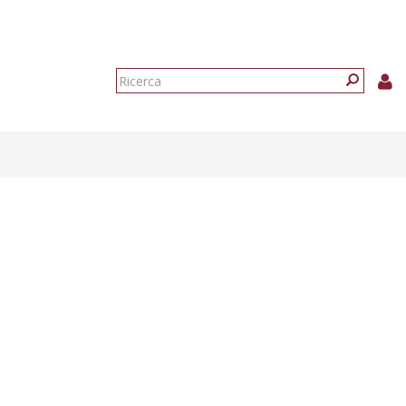
Form
di
Ricerca
ricerca