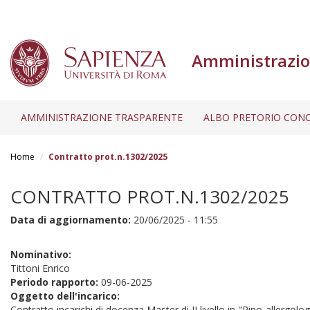
Amministrazio
AMMINISTRAZIONE TRASPARENTE
ALBO PRETORIO CONC
Salta
al
Home
Contratto prot.n.1302/2025
contenuto
principale
CONTRATTO PROT.N.1302/2025
Data di aggiornamento:
20/06/2025 - 11:55
Nominativo:
Tittoni Enrico
Periodo rapporto:
09-06-2025
Oggetto dell'incarico:
Contratto incarichi di docenza Master di II livello in "Rino-allergolo