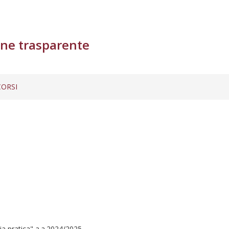
ne trasparente
ORSI
gia pratica" a.a.2024/2025