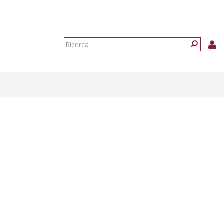
Form
di
Ricerca
ricerca