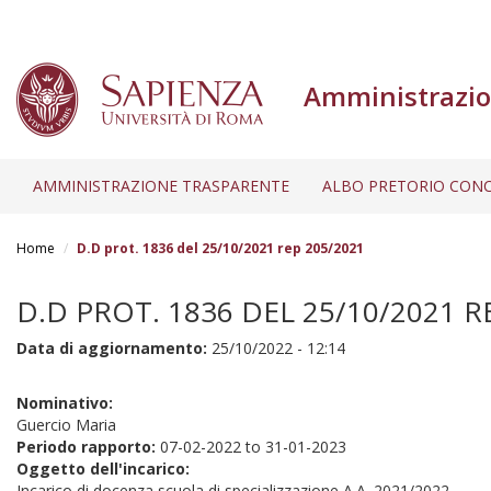
Amministrazio
AMMINISTRAZIONE TRASPARENTE
ALBO PRETORIO CONC
Salta
al
Home
D.D prot. 1836 del 25/10/2021 rep 205/2021
contenuto
principale
D.D PROT. 1836 DEL 25/10/2021 R
Data di aggiornamento:
25/10/2022 - 12:14
Nominativo:
Guercio Maria
Periodo rapporto:
07-02-2022
to
31-01-2023
Oggetto dell'incarico:
Incarico di docenza scuola di specializzazione A.A. 2021/2022