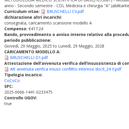
anno - Secondo semestre - CDL Medicina e chirurgia "A" (abilitante
Curriculum vitae:
BRUSCHELLI CV.pdf
dichiarazione altri incarichi:
consegnata, caricamento scansione modello A
Compenso:
€417.24
Bando, provvedimento o avviso interno relativo alla proced
periodo pubblicazione:
Giovedì, 29 Maggio, 2025
to
Lunedì, 29 Maggio, 2028
CARICAMENTO MODELLO A:
BRUSCHELLI D1.pdf
Attestazione dell’avvenuta verifica dell’insussistenza di conf
Att avvenuta verifica insuss conflitto interessi doc9_24 II.pdf
Tipologia incarico:
CoCoCo
SPC:
2025-0066-1441-0233475
Controllo UGOV:
true