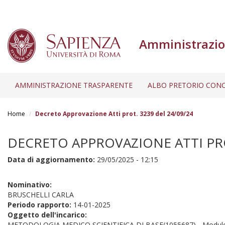
Amministrazio
AMMINISTRAZIONE TRASPARENTE
ALBO PRETORIO CONC
Salta
al
Home
Decreto Approvazione Atti prot. 3239 del 24/09/24
contenuto
principale
DECRETO APPROVAZIONE ATTI PRO
Data di aggiornamento:
29/05/2025 - 12:15
Nominativo:
BRUSCHELLI CARLA
Periodo rapporto:
14-01-2025
Oggetto dell'incarico:
METODOLOGIA MEDICO SCIENTIFICA DI BASE(1055687) - Modulo M