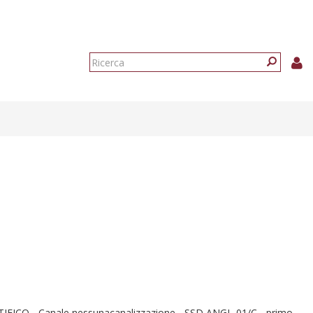
Form
di
Ricerca
ricerca
CO - Canale nessunacanalizzazione - SSD ANGL-01/C - primo