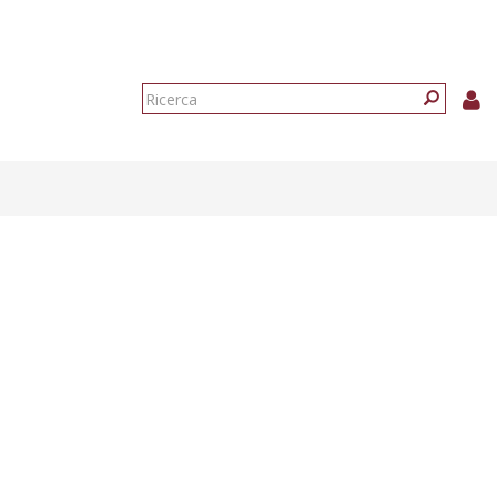
Form
di
Ricerca
ricerca