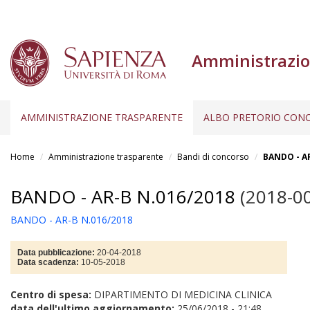
Amministrazio
AMMINISTRAZIONE TRASPARENTE
ALBO PRETORIO CONC
Salta
al
Home
Amministrazione trasparente
Bandi di concorso
BANDO - AR
contenuto
principale
BANDO - AR-B N.016/2018
(2018-0
BANDO - AR-B N.016/2018
Data pubblicazione:
20-04-2018
Data scadenza:
10-05-2018
Centro di spesa:
DIPARTIMENTO DI MEDICINA CLINICA
data dell'ultimo aggiornamento:
25/06/2018 - 21:48