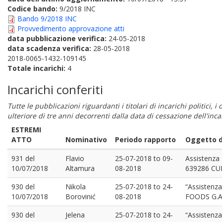
Codice bando:
9/2018 INC
Bando 9/2018 INC
Provvedimento approvazione atti
data pubblicazione verifica:
24-05-2018
data scadenza verifica:
28-05-2018
2018-0065-1432-109145
Totale incarichi:
4
Incarichi conferiti
Tutte le pubblicazioni riguardanti i titolari di incarichi politici, 
ulteriore di tre anni decorrenti dalla data di cessazione dell'in
ESTREMI
ATTO
Nominativo
Periodo rapporto
Oggetto de
931 del
Flavio
25-07-2018
to
09-
Assistenza 
10/07/2018
Altamura
08-2018
639286 CU
930 del
Nikola
25-07-2018
to
24-
“Assistenza
10/07/2018
Borovinić
08-2018
FOODS G.A
930 del
Jelena
25-07-2018
to
24-
“Assistenza