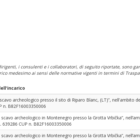
i dirigenti, i consulenti e i collaboratori, di seguito riportate, sono
carico medesimo ai sensi delle normative vigenti in termini di Traspa
ll'incarico
scavo archeologico presso il sito di Riparo Blanc, (LT)”, nell'ambit
P n. B82F16003350006
 scavo archeologico in Montenegro presso la Grotta Vrbička”, nell’a
. 639286 CUP n. B82F16003350006
 scavo archeologico in Montenegro presso la Grotta Vrbička”, nell’a