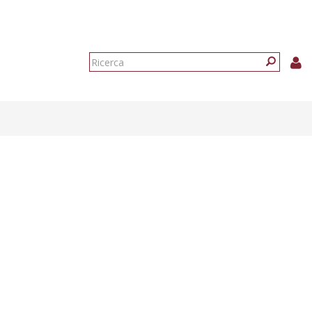
Form
di
Ricerca
ricerca