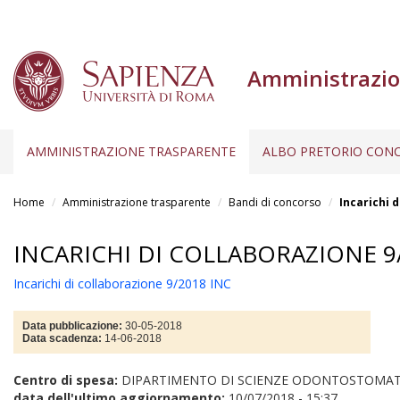
Amministrazio
AMMINISTRAZIONE TRASPARENTE
ALBO PRETORIO CONC
Salta
al
Home
Amministrazione trasparente
Bandi di concorso
Incarichi 
contenuto
principale
INCARICHI DI COLLABORAZIONE 9
Incarichi di collaborazione 9/2018 INC
Data pubblicazione:
30-05-2018
Data scadenza:
14-06-2018
Centro di spesa:
DIPARTIMENTO DI SCIENZE ODONTOSTOMATO
data dell'ultimo aggiornamento:
10/07/2018 - 15:37