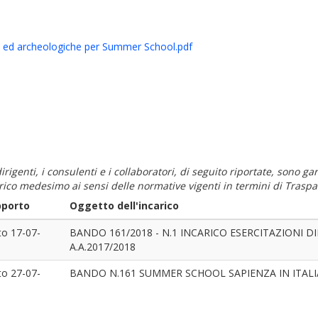
che ed archeologiche per Summer School.pdf
i dirigenti, i consulenti e i collaboratori, di seguito riportate, sono
carico medesimo ai sensi delle normative vigenti in termini di Traspa
pporto
Oggetto dell'incarico
to
17-07-
BANDO 161/2018 - N.1 INCARICO ESERCITAZIONI
A.A.2017/2018
to
27-07-
BANDO N.161 SUMMER SCHOOL SAPIENZA IN ITAL