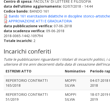
Centro di spesa:
FACOLTA' DI LETTERE E FILOSOFIA
data dell'ultimo aggiornamento:
02/07/2018 - 14:44
Codice bando:
BANDO 161
Bando 161 esercitazioni didattiche in discipline storico-artisti
APPROVAZIONE ATTI E GRADUATORIA
data pubblicazione verifica:
07-06-2018
data scadenza verifica:
09-06-2018
2018-0065-1442-109794
Totale incarichi:
2
Incarichi conferiti
Tutte le pubblicazioni riguardanti i titolari di incarichi politici, 
ulteriore di tre anni decorrenti dalla data di cessazione dell'in
ESTREMI ATTO
Nominativo
Periodo ra
REPERTORIO CONTRATTI
MOPPI
04-07-2018
165/2018
SILVIA
2018
REPERTORIO CONTRATTI
MOPPI
18-07-2019
51/2019
SILVIA
2019