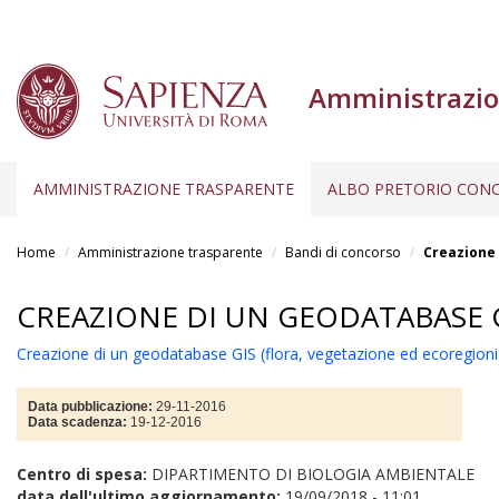
Amministrazio
AMMINISTRAZIONE TRASPARENTE
ALBO PRETORIO CONC
Salta
al
Home
Amministrazione trasparente
Bandi di concorso
Creazione 
contenuto
principale
CREAZIONE DI UN GEODATABASE 
Creazione di un geodatabase GIS (flora, vegetazione ed ecoregioni
Data pubblicazione:
29-11-2016
Data scadenza:
19-12-2016
Centro di spesa:
DIPARTIMENTO DI BIOLOGIA AMBIENTALE
data dell'ultimo aggiornamento:
19/09/2018 - 11:01