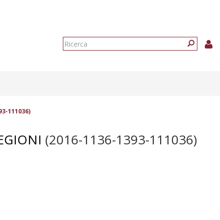
Form
di
Ricerca
ricerca
93-111036)
REGIONI
(2016-1136-1393-111036)