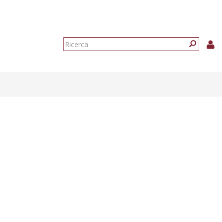
Form
di
Ricerca
ricerca