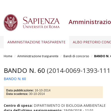
Amministrazio
AMMINISTRAZIONE TRASPARENTE
ALBO PRETORIO CONC
Salta
al
Home
Amministrazione trasparente
Bandi di concorso
BANDO N. 
contenuto
principale
BANDO N. 60
(2014-0069-1393-111
BANDO N. 60
Data pubblicazione:
16-10-2014
Data scadenza:
30-10-2014
Centro di spesa:
DIPARTIMENTO DI BIOLOGIA AMBIENTALE
data dell'ultimo aggiornamento:
19/09/2018 - 11:01