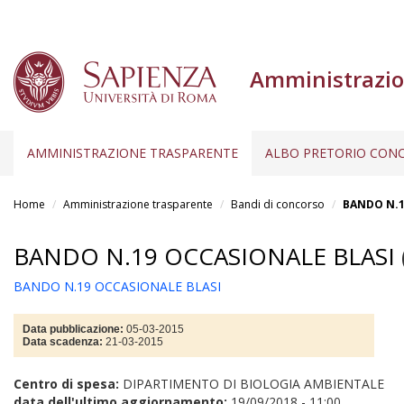
Amministrazio
AMMINISTRAZIONE TRASPARENTE
ALBO PRETORIO CONC
Salta
al
Home
Amministrazione trasparente
Bandi di concorso
BANDO N.1
contenuto
principale
BANDO N.19 OCCASIONALE BLASI
BANDO N.19 OCCASIONALE BLASI
Data pubblicazione:
05-03-2015
Data scadenza:
21-03-2015
Centro di spesa:
DIPARTIMENTO DI BIOLOGIA AMBIENTALE
data dell'ultimo aggiornamento:
19/09/2018 - 11:00