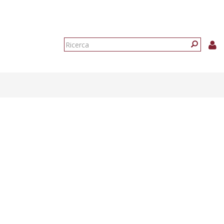
Form
di
Ricerca
ricerca