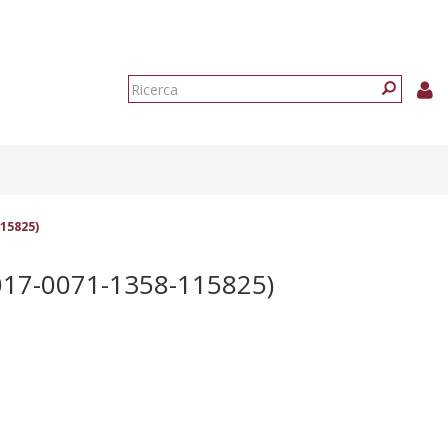
Form
di
Ricerca
ricerca
15825)
17-0071-1358-115825)