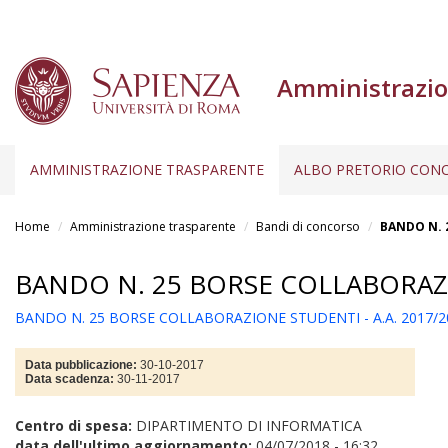
Amministrazio
AMMINISTRAZIONE TRASPARENTE
ALBO PRETORIO CONC
Salta
al
Home
Amministrazione trasparente
Bandi di concorso
BANDO N. 
contenuto
principale
BANDO N. 25 BORSE COLLABORAZI
BANDO N. 25 BORSE COLLABORAZIONE STUDENTI - A.A. 2017/2
Data pubblicazione:
30-10-2017
Data scadenza:
30-11-2017
Centro di spesa:
DIPARTIMENTO DI INFORMATICA
data dell'ultimo aggiornamento:
04/07/2018 - 16:32