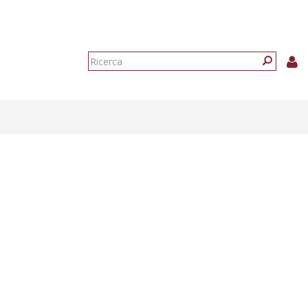
Form
di
Ricerca
ricerca