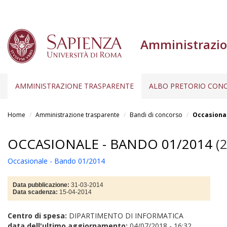
Amministrazio
AMMINISTRAZIONE TRASPARENTE
ALBO PRETORIO CONC
Salta
al
Home
Amministrazione trasparente
Bandi di concorso
Occasional
contenuto
principale
OCCASIONALE - BANDO 01/2014
(2
Occasionale - Bando 01/2014
Data pubblicazione:
31-03-2014
Data scadenza:
15-04-2014
Centro di spesa:
DIPARTIMENTO DI INFORMATICA
data dell'ultimo aggiornamento:
04/07/2018 - 16:32