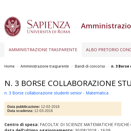
Amministrazio
AMMINISTRAZIONE TRASPARENTE
ALBO PRETORIO CONC
Salta
al
Home
Amministrazione trasparente
Bandi di concorso
n. 3 Borse
contenuto
principale
N. 3 BORSE COLLABORAZIONE ST
n. 3 Borse collaborazione studenti senior - Matematica
Data pubblicazione:
12-02-2016
Data scadenza:
12-03-2016
Centro di spesa:
FACOLTA' DI SCIENZE MATEMATICHE FISICHE
data dell'ultimo aggiornamento:
30/08/2018 - 16:09