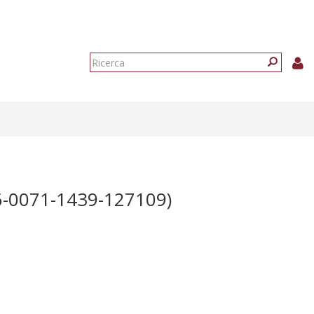
Form
di
Ricerca
ricerca
-0071-1439-127109)