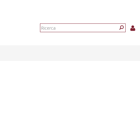
Form
di
Ricerca
ricerca