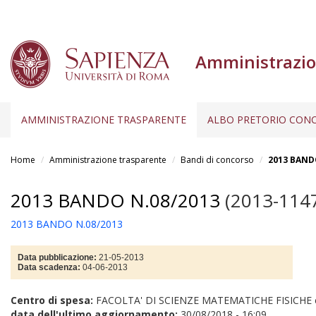
Amministrazio
AMMINISTRAZIONE TRASPARENTE
ALBO PRETORIO CONC
Salta
al
Home
Amministrazione trasparente
Bandi di concorso
2013 BAND
contenuto
principale
2013 BANDO N.08/2013
(2013-114
2013 BANDO N.08/2013
Data pubblicazione:
21-05-2013
Data scadenza:
04-06-2013
Centro di spesa:
FACOLTA' DI SCIENZE MATEMATICHE FISICHE
data dell'ultimo aggiornamento:
30/08/2018 - 16:09