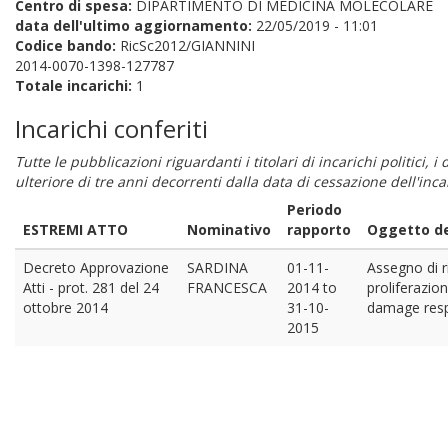
Centro di spesa:
DIPARTIMENTO DI MEDICINA MOLECOLARE
data dell'ultimo aggiornamento:
22/05/2019 - 11:01
Codice bando:
RicSc2012/GIANNINI
2014-0070-1398-127787
Totale incarichi:
1
Incarichi conferiti
Tutte le pubblicazioni riguardanti i titolari di incarichi politici, 
ulteriore di tre anni decorrenti dalla data di cessazione dell'in
Periodo
ESTREMI ATTO
Nominativo
rapporto
Oggetto del
Decreto Approvazione
SARDINA
01-11-
Assegno di r
Atti - prot. 281 del 24
FRANCESCA
2014
to
proliferazio
ottobre 2014
31-10-
damage resp
2015