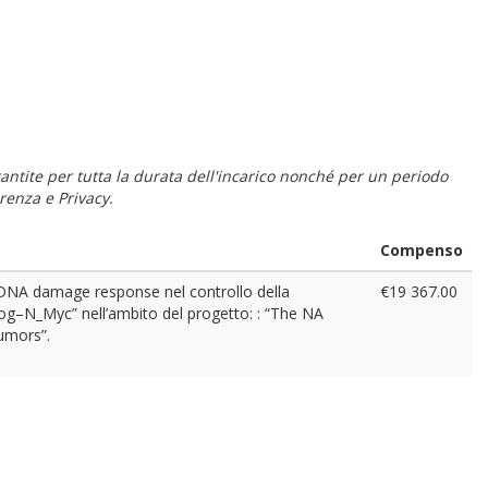
 garantite per tutta la durata dell'incarico nonché per un periodo
renza e Privacy.
Compenso
la DNA damage response nel controllo della
€19 367.00
ehog–N_Myc” nell’ambito del progetto: : “The NA
umors”.