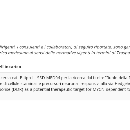
i dirigenti, i consulenti e i collaboratori, di seguito riportate, sono
carico medesimo ai sensi delle normative vigenti in termini di Traspa
l'incarico
icerca cat. B tipo I - SSD MED04 per la ricerca dal titolo: “Ruolo del
ne di cellule staminali e precursori neuronali responsivi alla via Hedg
onse (DDR) as a potential therapeutic target for MYCN-dependent-t