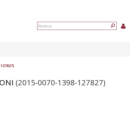
Form
di
Ricerca
ricerca
-127827)
GONI
(2015-0070-1398-127827)