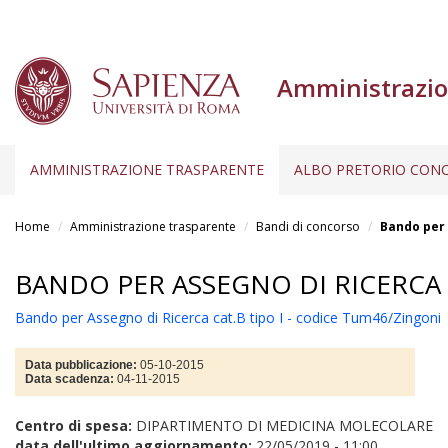
Amministrazio
AMMINISTRAZIONE TRASPARENTE
ALBO PRETORIO CONC
Salta
al
Home
Amministrazione trasparente
Bandi di concorso
Bando per 
contenuto
principale
BANDO PER ASSEGNO DI RICERCA 
Bando per Assegno di Ricerca cat.B tipo I - codice Tum46/Zingoni
Data pubblicazione:
05-10-2015
Data scadenza:
04-11-2015
Centro di spesa:
DIPARTIMENTO DI MEDICINA MOLECOLARE
data dell'ultimo aggiornamento:
22/05/2019 - 11:00