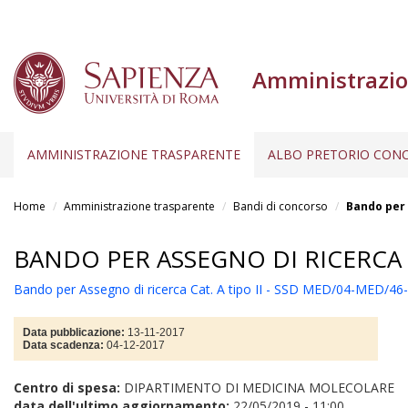
Amministrazio
AMMINISTRAZIONE TRASPARENTE
ALBO PRETORIO CONC
Salta
al
Home
Amministrazione trasparente
Bandi di concorso
Bando per 
contenuto
principale
BANDO PER ASSEGNO DI RICERCA C
Bando per Assegno di ricerca Cat. A tipo II - SSD MED/04-MED/4
Data pubblicazione:
13-11-2017
Data scadenza:
04-12-2017
Centro di spesa:
DIPARTIMENTO DI MEDICINA MOLECOLARE
data dell'ultimo aggiornamento:
22/05/2019 - 11:00