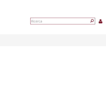
Form
di
Ricerca
ricerca