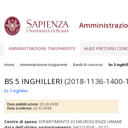
Amministrazio
AMMINISTRAZIONE TRASPARENTE
ALBO PRETORIO CONC
Salta
al
Home
Amministrazione trasparente
Bandi di concorso
bs 5 inghil
contenuto
principale
BS 5 INGHILLERI
(2018-1136-1400-
bs 5 inghilleri
Data pubblicazione:
22-10-2018
Data scadenza:
12-11-2018
Centro di spesa:
DIPARTIMENTO DI NEUROSCIENZE UMANE
data dell'ultimo aggiornamento:
04/12/2018 - 10:27