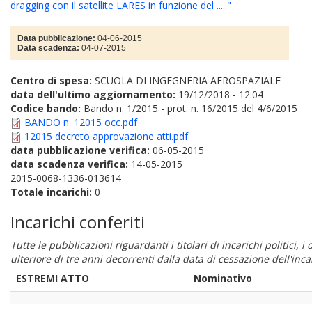
dragging con il satellite LARES in funzione del ....."
Data pubblicazione:
04-06-2015
Data scadenza:
04-07-2015
Centro di spesa:
SCUOLA DI INGEGNERIA AEROSPAZIALE
data dell'ultimo aggiornamento:
19/12/2018 - 12:04
Codice bando:
Bando n. 1/2015 - prot. n. 16/2015 del 4/6/2015
BANDO n. 12015 occ.pdf
12015 decreto approvazione atti.pdf
data pubblicazione verifica:
06-05-2015
data scadenza verifica:
14-05-2015
2015-0068-1336-013614
Totale incarichi:
0
Incarichi conferiti
Tutte le pubblicazioni riguardanti i titolari di incarichi politici, 
ulteriore di tre anni decorrenti dalla data di cessazione dell'in
ESTREMI ATTO
Nominativo