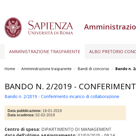
Amministrazio
AMMINISTRAZIONE TRASPARENTE
ALBO PRETORIO CONC
Salta
al
Home
Amministrazione trasparente
Bandi di concorso
Bando n. 2
contenuto
principale
BANDO N. 2/2019 - CONFERIMEN
Bando n. 2/2019 - Conferimento incarico di collaborazione
Data pubblicazione:
18-01-2019
Data scadenza:
02-02-2019
Centro di spesa:
DIPARTIMENTO DI MANAGEMENT
data dell'ultimo aggiornamento:
02/03/2020 - 09:14