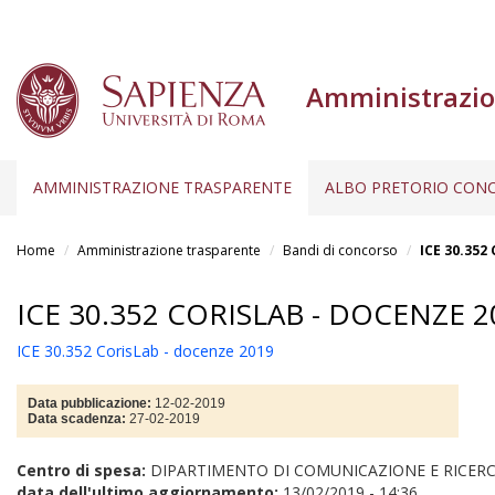
Amministrazio
AMMINISTRAZIONE TRASPARENTE
ALBO PRETORIO CONC
Salta
al
Home
Amministrazione trasparente
Bandi di concorso
ICE 30.352
contenuto
principale
ICE 30.352 CORISLAB - DOCENZE 2
ICE 30.352 CorisLab - docenze 2019
Data pubblicazione:
12-02-2019
Data scadenza:
27-02-2019
Centro di spesa:
DIPARTIMENTO DI COMUNICAZIONE E RICERC
data dell'ultimo aggiornamento:
13/02/2019 - 14:36