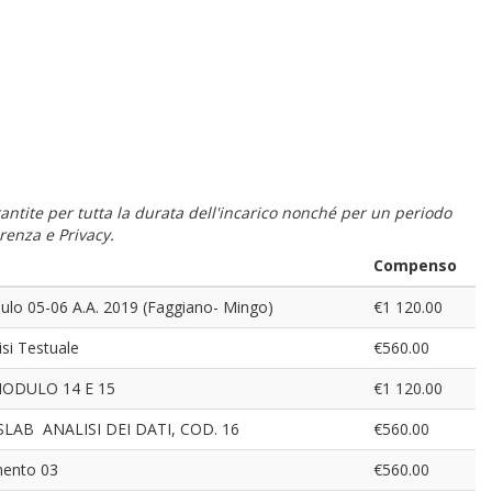
 garantite per tutta la durata dell'incarico nonché per un periodo
renza e Privacy.
Compenso
dulo 05-06 A.A. 2019 (Faggiano- Mingo)
€1 120.00
isi Testuale
€560.00
ODULO 14 E 15
€1 120.00
AB ANALISI DEI DATI, COD. 16
€560.00
mento 03
€560.00