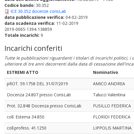
Codice bando:
30.352
ICE 30.352 docenze corisLab
data pubblicazione verifica:
04-02-2019
data scadenza verifica:
11-02-2019
2019-0065-1394-138859
Totale incarichi:
9
Incarichi conferiti
Tutte le pubblicazioni riguardanti i titolari di incarichi politici, 
ulteriore di tre anni decorrenti dalla data di cessazione dell'in
ESTREMI ATTO
Nominativo
pROT. 59.1758 DEL 31/07/2019
AMICO ANDREA
Docenza 24.807 presso CorisLab
Talucci Valentina
Prot. 32.848 Docenza presso CorisLab
FUSILLO FEDERICA
coll. Esterna 34.850
FLORIDI FEDERICA
coll.profess. 41.1250
LIPPOLIS MARTINA