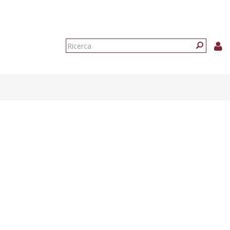
Form
di
Ricerca
ricerca