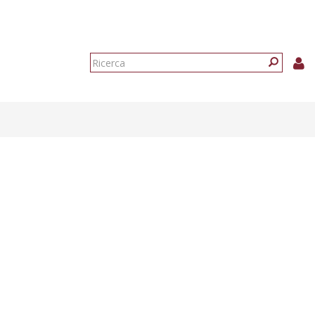
Form
di
Ricerca
ricerca