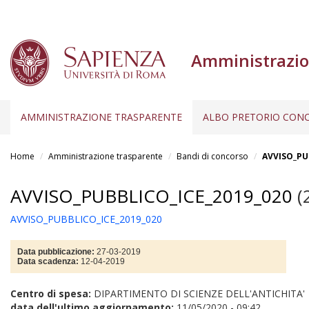
Amministrazio
AMMINISTRAZIONE TRASPARENTE
ALBO PRETORIO CONC
Salta
al
Home
Amministrazione trasparente
Bandi di concorso
AVVISO_PU
contenuto
principale
AVVISO_PUBBLICO_ICE_2019_020
(
AVVISO_PUBBLICO_ICE_2019_020
Data pubblicazione:
27-03-2019
Data scadenza:
12-04-2019
Centro di spesa:
DIPARTIMENTO DI SCIENZE DELL'ANTICHITA'
data dell'ultimo aggiornamento:
11/05/2020 - 09:42