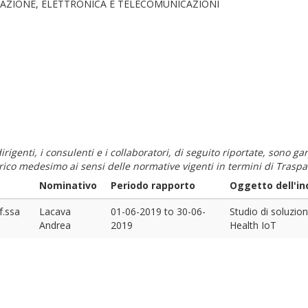
AZIONE, ELETTRONICA E TELECOMUNICAZIONI
i dirigenti, i consulenti e i collaboratori, di seguito riportate, sono
carico medesimo ai sensi delle normative vigenti in termini di Traspa
Nominativo
Periodo rapporto
Oggetto dell'in
f.ssa
Lacava
01-06-2019
to
30-06-
Studio di soluzio
Andrea
2019
Health IoT