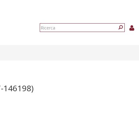
Form
di
Ricerca
ricerca
-146198)