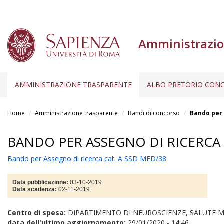
Amministrazio
AMMINISTRAZIONE TRASPARENTE
ALBO PRETORIO CONC
Salta
al
Home
Amministrazione trasparente
Bandi di concorso
Bando per 
contenuto
principale
BANDO PER ASSEGNO DI RICERCA 
Bando per Assegno di ricerca cat. A SSD MED/38
Data pubblicazione:
03-10-2019
Data scadenza:
02-11-2019
Centro di spesa:
DIPARTIMENTO DI NEUROSCIENZE, SALUTE M
data dell'ultimo aggiornamento:
29/01/2020 - 14:46