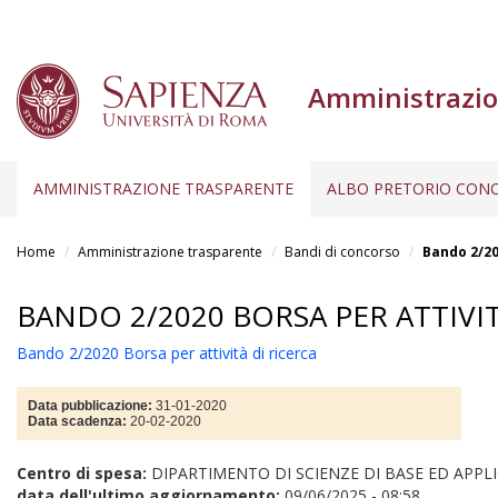
Amministrazio
AMMINISTRAZIONE TRASPARENTE
ALBO PRETORIO CONC
Salta
al
Home
Amministrazione trasparente
Bandi di concorso
Bando 2/20
contenuto
principale
BANDO 2/2020 BORSA PER ATTIVIT
Bando 2/2020 Borsa per attività di ricerca
Data pubblicazione:
31-01-2020
Data scadenza:
20-02-2020
Centro di spesa:
DIPARTIMENTO DI SCIENZE DI BASE ED APPLI
data dell'ultimo aggiornamento:
09/06/2025 - 08:58