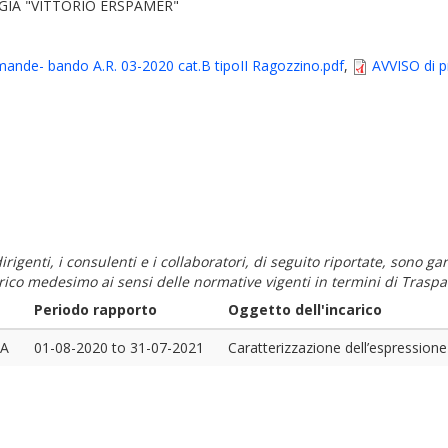
GIA "VITTORIO ERSPAMER"
ande- bando A.R. 03-2020 cat.B tipoII Ragozzino.pdf
,
AVVISO di 
i dirigenti, i consulenti e i collaboratori, di seguito riportate, sono
carico medesimo ai sensi delle normative vigenti in termini di Traspa
Periodo rapporto
Oggetto dell'incarico
NA
01-08-2020
to
31-07-2021
Caratterizzazione dell’espressione