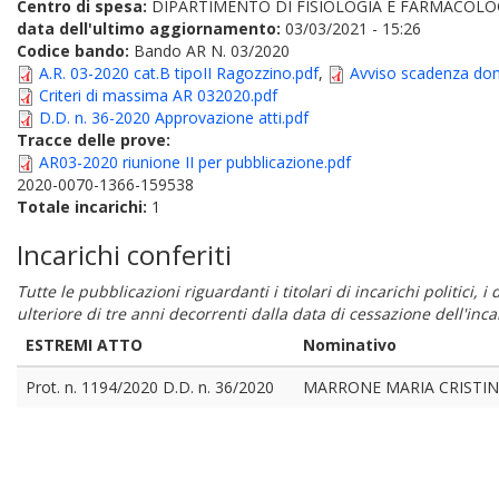
Centro di spesa:
DIPARTIMENTO DI FISIOLOGIA E FARMACOLO
data dell'ultimo aggiornamento:
03/03/2021 - 15:26
Codice bando:
Bando AR N. 03/2020
A.R. 03-2020 cat.B tipoII Ragozzino.pdf
,
Avviso scadenza dom
Criteri di massima AR 032020.pdf
D.D. n. 36-2020 Approvazione atti.pdf
Tracce delle prove:
AR03-2020 riunione II per pubblicazione.pdf
2020-0070-1366-159538
Totale incarichi:
1
Incarichi conferiti
Tutte le pubblicazioni riguardanti i titolari di incarichi politici, 
ulteriore di tre anni decorrenti dalla data di cessazione dell'in
ESTREMI ATTO
Nominativo
Prot. n. 1194/2020 D.D. n. 36/2020
MARRONE MARIA CRISTI