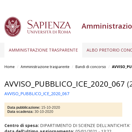
Amministrazio
AMMINISTRAZIONE TRASPARENTE
ALBO PRETORIO CONC
Salta
al
Home
Amministrazione trasparente
Bandi di concorso
AVVISO_PU
contenuto
principale
AVVISO_PUBBLICO_ICE_2020_067
(
AVVISO_PUBBLICO_ICE_2020_067
Data pubblicazione:
15-10-2020
Data scadenza:
30-10-2020
Centro di spesa:
DIPARTIMENTO DI SCIENZE DELL'ANTICHITA'
data dell'ultimo aggiornamento:
05/01/2021 - 13:22