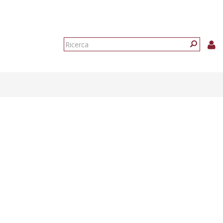
Form
di
Ricerca
ricerca