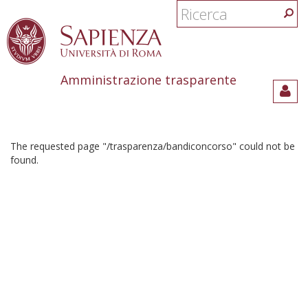
Form
di
ricerca
Amministrazione trasparente
Salta
al
PAGINA NON TROVATA
contenuto
Ricerca
principale
The requested page "/trasparenza/bandiconcorso" could not be
found.