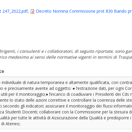
ot 247_2022.pdf
,
Decreto Nomina Commissione prot 830 Bando pro
i dirigenti, i consulenti e i collaboratori, di seguito riportate, sono
carico medesimo ai sensi delle normative vigenti in termini di Traspa
co
e individuale di natura temporanea e altamente qualificata, con contra
 e precisamente avente ad oggetto: ● l’estrazione dati, per ogni Corso
ri utili per il monitoraggio;● l’incarico di coadiuvare i Presidenti dei 
nte lo stato delle azioni correttive e controllare la coerenza delle stes
tici secondo gli indicatori; assicurare il monitoraggio dei flussi inform
a Studenti Docenti; collaborare con la Commissione per la stesura del
lità per tutte le attività di Assicurazione della Qualità e predisporre i
 di Ateneo;