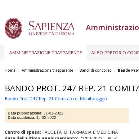
Amministrazio
AMMINISTRAZIONE TRASPARENTE
ALBO PRETORIO CONC
Salta
al
Home
Amministrazione trasparente
Bandi di concorso
Bando Prot
contenuto
principale
BANDO PROT. 247 REP. 21 COMI
Bando Prot. 247 Rep. 21 Comitato di Monitoraggio
Data pubblicazione:
31-01-2022
Data scadenza:
15-02-2022
Centro di spesa:
FACOLTA' DI FARMACIA E MEDICINA
data dell'ultimo aggiornamento:
22/04/2022 - 09:54