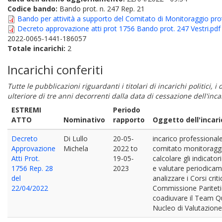
Codice bando:
Bando prot. n. 247 Rep. 21
Bando per attività a supporto del Comitato di Monitoraggio pr
Decreto approvazione atti prot 1756 Bando prot. 247 Vestri.pdf
2022-0065-1441-186057
Totale incarichi:
2
Incarichi conferiti
Tutte le pubblicazioni riguardanti i titolari di incarichi politici, 
ulteriore di tre anni decorrenti dalla data di cessazione dell'in
ESTREMI
Periodo
ATTO
Nominativo
rapporto
Oggetto dell'incari
Decreto
Di Lullo
20-05-
incarico professional
Approvazione
Michela
2022
to
comitato monitoraggio
Atti Prot.
19-05-
calcolare gli indicato
1756 Rep. 28
2023
e valutare periodicame
del
analizzare i Corsi cri
22/04/2022
Commissione Paritetic
coadiuvare il Team Qua
Nucleo di Valutazione