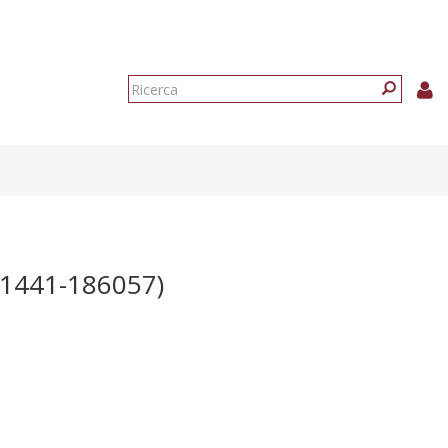
Form
di
Ricerca
ricerca
1441-186057)