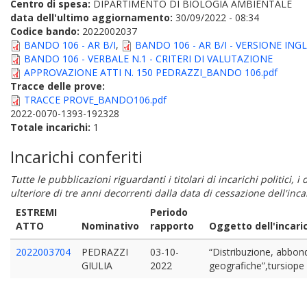
Centro di spesa:
DIPARTIMENTO DI BIOLOGIA AMBIENTALE
data dell'ultimo aggiornamento:
30/09/2022 - 08:34
Codice bando:
2022002037
BANDO 106 - AR B/I
,
BANDO 106 - AR B/I - VERSIONE ING
BANDO 106 - VERBALE N.1 - CRITERI DI VALUTAZIONE
APPROVAZIONE ATTI N. 150 PEDRAZZI_BANDO 106.pdf
Tracce delle prove:
TRACCE PROVE_BANDO106.pdf
2022-0070-1393-192328
Totale incarichi:
1
Incarichi conferiti
Tutte le pubblicazioni riguardanti i titolari di incarichi politici, 
ulteriore di tre anni decorrenti dalla data di cessazione dell'in
ESTREMI
Periodo
ATTO
Nominativo
rapporto
Oggetto dell'incari
2022003704
PEDRAZZI
03-10-
“Distribuzione, abbond
GIULIA
2022
geografiche”,tursiope (