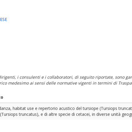
LESE
i dirigenti, i consulenti e i collaboratori, di seguito riportate, sono
carico medesimo ai sensi delle normative vigenti in termini di Traspa
co
anza, habitat use e repertorio acustico del tursiope (Tursiops truncatus
Tursiops truncatus), e di altre specie di cetacei, in diverse unità geog