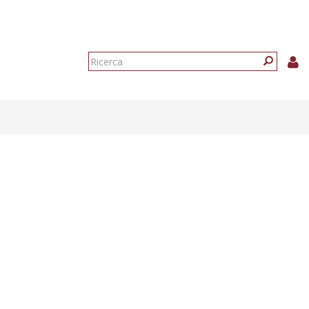
Form
di
Ricerca
ricerca