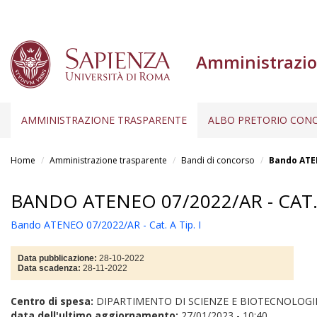
Amministrazio
AMMINISTRAZIONE TRASPARENTE
ALBO PRETORIO CONC
Salta
al
Home
Amministrazione trasparente
Bandi di concorso
Bando ATEN
contenuto
principale
BANDO ATENEO 07/2022/AR - CAT. 
Bando ATENEO 07/2022/AR - Cat. A Tip. I
Data pubblicazione:
28-10-2022
Data scadenza:
28-11-2022
Centro di spesa:
DIPARTIMENTO DI SCIENZE E BIOTECNOLOGI
data dell'ultimo aggiornamento:
27/01/2023 - 10:40