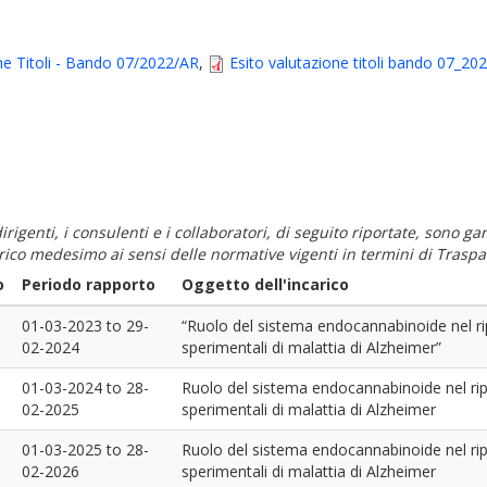
ne Titoli - Bando 07/2022/AR
,
Esito valutazione titoli bando 07_20
i dirigenti, i consulenti e i collaboratori, di seguito riportate, sono
carico medesimo ai sensi delle normative vigenti in termini di Traspa
o
Periodo rapporto
Oggetto dell'incarico
01-03-2023
to
29-
“Ruolo del sistema endocannabinoide nel ripr
02-2024
sperimentali di malattia di Alzheimer”
01-03-2024
to
28-
Ruolo del sistema endocannabinoide nel ripr
02-2025
sperimentali di malattia di Alzheimer
01-03-2025
to
28-
Ruolo del sistema endocannabinoide nel ripr
02-2026
sperimentali di malattia di Alzheimer