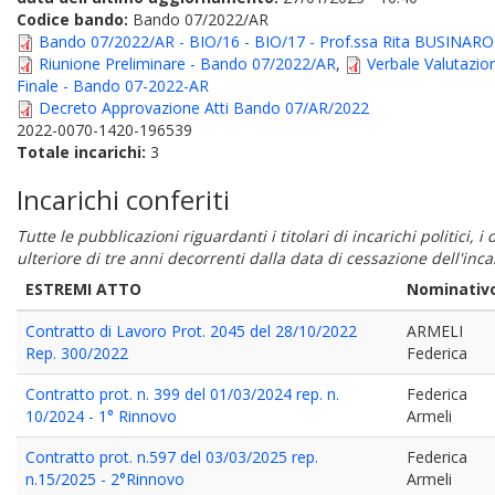
Codice bando:
Bando 07/2022/AR
Bando 07/2022/AR - BIO/16 - BIO/17 - Prof.ssa Rita BUSINARO
Riunione Preliminare - Bando 07/2022/AR
,
Verbale Valutazio
Finale - Bando 07-2022-AR
Decreto Approvazione Atti Bando 07/AR/2022
2022-0070-1420-196539
Totale incarichi:
3
Incarichi conferiti
Tutte le pubblicazioni riguardanti i titolari di incarichi politici, 
ulteriore di tre anni decorrenti dalla data di cessazione dell'in
ESTREMI ATTO
Nominativ
Contratto di Lavoro Prot. 2045 del 28/10/2022
ARMELI
Rep. 300/2022
Federica
Contratto prot. n. 399 del 01/03/2024 rep. n.
Federica
10/2024 - 1° Rinnovo
Armeli
Contratto prot. n.597 del 03/03/2025 rep.
Federica
n.15/2025 - 2°Rinnovo
Armeli