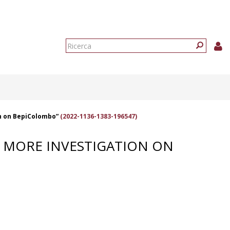
Form
di
Ricerca
ricerca
on on BepiColombo”
(2022-1136-1383-196547)
E MORE INVESTIGATION ON