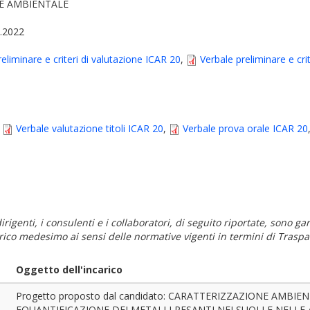
 E AMBIENTALE
1.2022
eliminare e criteri di valutazione ICAR 20
,
Verbale preliminare e cri
,
Verbale valutazione titoli ICAR 20
,
Verbale prova orale ICAR 20
i dirigenti, i consulenti e i collaboratori, di seguito riportate, sono
carico medesimo ai sensi delle normative vigenti in termini di Traspa
Oggetto dell'incarico
Progetto proposto dal candidato: CARATTERIZZAZIONE AMBI
EQUANTIFICAZIONE DEI METALLI PESANTI NEI SUOLI E NELLE