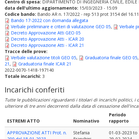
Centro di spesa:
DIPARTIMENTO DI INGEGNERIA CIVILE, EDILE
data dell'ultimo aggiornamento:
15/03/2023 - 15:09
Codice bando:
Bando AR n. 17/2022 - rep 513 prot 3154 del 16.1
Bando 17-2022 con domanda allegata
Verbale preliminare e criteri di valutazione GEO 05
,
Verbale pr
Decreto Approvazione Atti GEO 05
Decreto Approvazione Atti - ICAR 20
Decreto Approvazione Atti - ICAR 21
Tracce delle prove:
Verbale valutazione titoli GEO 05
,
Graduatoria finale GEO 05
21
,
Graduatoria finale ICAR 21
2022-0070-1418-197140
Totale incarichi:
3
Incarichi conferiti
Tutte le pubblicazioni riguardanti i titolari di incarichi politici, 
ulteriore di tre anni decorrenti dalla data di cessazione dell'in
Periodo
ESTREMI ATTO
Nominativo
rapporto
APPROVAZIONE ATTI Prot. n.
Stefania
01-03-2023
to
200 del 18-01-2023
Franchini
29-02-2024