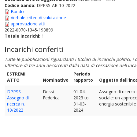
Codice bando:
DPPSS-AR-10-2022
Bando
Verbale criteri di valutazione
approvazione atti
2022-0070-1345-198899
Totale incarichi:
1
Incarichi conferiti
Tutte le pubblicazioni riguardanti i titolari di incarichi politici, 
ulteriore di tre anni decorrenti dalla data di cessazione dell'in
ESTREMI
Periodo
ATTO
Nominativo
rapporto
Oggetto dell'inc
DPPSS
Dessi
01-04-
Assegno di ricerca d
Assegno di
Federica
2023
to
sociale: un approcc
ricerca n.
31-03-
energia sostenibile 
10/2022
2024