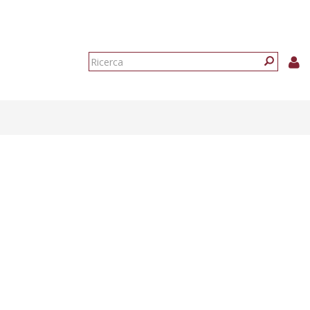
Form
di
Ricerca
ricerca