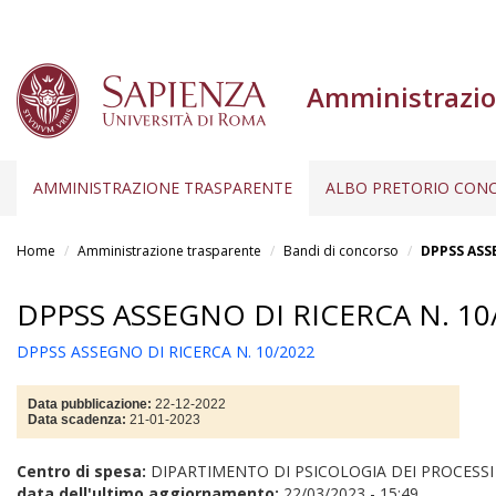
Amministrazio
AMMINISTRAZIONE TRASPARENTE
ALBO PRETORIO CONC
Salta
al
Home
Amministrazione trasparente
Bandi di concorso
DPPSS ASSE
contenuto
principale
DPPSS ASSEGNO DI RICERCA N. 10
DPPSS ASSEGNO DI RICERCA N. 10/2022
Data pubblicazione:
22-12-2022
Data scadenza:
21-01-2023
Centro di spesa:
DIPARTIMENTO DI PSICOLOGIA DEI PROCESSI
data dell'ultimo aggiornamento:
22/03/2023 - 15:49